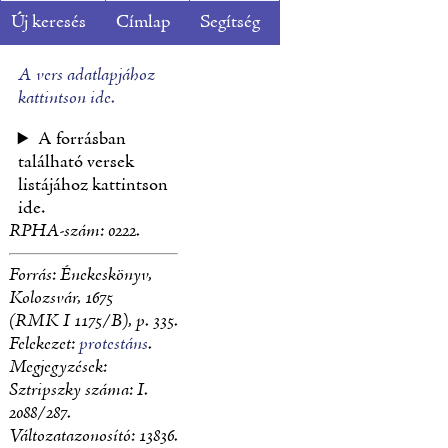
Új keresés
Címlap
Segítség
A vers adatlapjához
kattintson ide.
A forrásban
található versek
listájához kattintson
ide.
RPHA-szám:
0222.
Forrás:
Énekeskönyv
,
Kolozsvár, 1675
(RMK I 1175/B), p. 335.
Felekezet:
protestáns
.
Megjegyzések:
Sztripszky száma: I.
2088/287.
Változatazonosító: 13836.