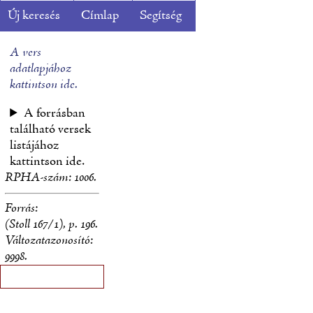
Új keresés
Címlap
Segítség
A vers
adatlapjához
kattintson ide.
A forrásban
található versek
listájához
kattintson ide.
RPHA-szám:
1006.
Forrás:
(Stoll 167/1), p. 196.
Változatazonosító:
9998.