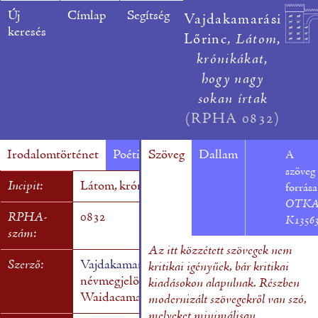
Új
Címlap
Segítség
Vajdakamarási
keresés
Lőrinc,
Látom,
krónikákat,
hogy nagy
sokan írtak
(RPHA 0832)
Irodalomtörténet
Poétika
Szöveg
Források
Dallam
A
szöveg
Incipit:
Látom, krónikákat, hogy nagy sokan írtak
forrása
OTK
RPHA-
0832
K1356
szám:
Az itt közzétett szövegek nem
Szerző:
Vajdakamarási Lőrinc
A verset a szerző látta 
kritikai igényűek, bár kritikai
névmegjelöléssel.
Az akrosztichonban:
kiadásokon alapulnak. Részben
Waidacamarasi Lavrencivs
modernizált szövegekről van szó,
melyeket minimálisan