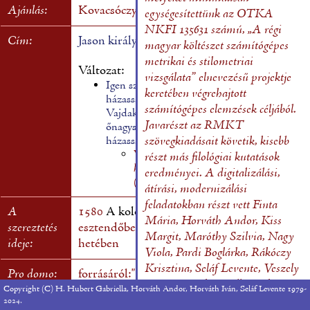
Ajánlás:
Kovacsóczy Farkas
egységesítettünk az OTKA
NKFI 135631 számú, „A régi
Cím:
Jason király házasságáról való história
magyar költészet számítógépes
metrikai és stilometriai
Változat:
vizsgálata” elnevezésű projektje
Igen szép história a Iason királynak
keretében végrehajtott
házasságáról, melyet énekbe rendelt a
számítógépes elemzések céljából.
Vajdakamarási Lőrinc pap, a kancellárius
Javarészt az RMKT
őnagysága, Kovacsóczy Farkasnak mostani
házasságának örömére
szövegkiadásait követik, kisebb
Vajdakamarási Lőrinc:
Ighen szep
részt más filológiai kutatások
historia
, Kolozsvár, 1581
eredményei. A digitalizálási,
(RMNy 494, RMK I 183)
[digitalizált]
átírási, modernizálási
feladatokban részt vett Finta
A
1580
A kolofonban:
Ezerötszáz után nyolcva
Mária, Horváth Andor, Kiss
szereztetés
esztendőben, Szent Mihály havának utolsó
Margit, Maróthy Szilvia, Nagy
ideje:
hetében
Viola, Pardi Boglárka, Rákóczy
Krisztina, Seláf Levente, Veszely
Pro domo:
forrásáról:"Lebena könyvében,a chaldeusokról
Anna, Vigyikán Villő, Zohó-
históriában" Dedik: Kovacsóczy Farkasnak
Copyright (C) H. Hubert Gabriella, Horváth Andor, Horváth Iván, Seláf Levente 1979-
Tóth Zoé, és az ELTE BTK
2024.
mostani házasságának örömére.